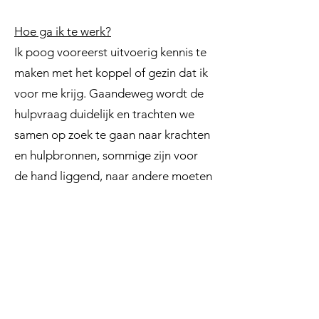
Hoe ga ik te werk?
Ik poog vooreerst uitvoerig kennis te
maken met het koppel of gezin dat ik
voor me krijg. Gaandeweg wordt de
hulpvraag duidelijk en trachten we
samen op zoek te gaan naar krachten
en hulpbronnen, sommige zijn voor
de hand liggend, naar andere moeten
we soms wat dieper graven en nog
andere kunnen we doorheen ons
traject ontwikkelen. Ik hecht er veel
belang aan dat alles gebeurt in
dialoog met het koppel of de
gezinsleden, waarbij we allemaal een